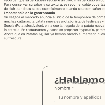
recordar que su delicadeza requiere un trato más delicado en 
Para conservar su sabor y su textura, es recomendable cocerlas c
de disfrutar de su sabor, especialmente cuando se acompañan con 
Importancia en la gastronomía
Su llegada al mercado anuncia el inicio de la temporada de pri
muchas culturas, la patata nueva es protagonista de festivales y
Suecia (Potatisfestivalen), en la que la llegada de la patata nuev
la estrella. En restaurantes y casas se preparan ‘nypotatis’, pat
Ahora que en Patatas Aguilar ya hemos sacado al mercado nuest
su frescura.
¿Hablamo
Rellena el formulario y nos pon
Nombre