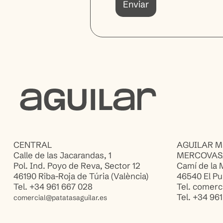
Enviar
CENTRAL
AGUILAR 
Calle de las Jacarandas, 1
MERCOVASA
Pol. Ind. Poyo de Reva, Sector 12
Camí de la 
46190 Riba-Roja de Túria (València)
46540 El Pui
Tel. +34 961 667 028
Tel. comerc
Tel. +34 961
comercial@patatasaguilar.es