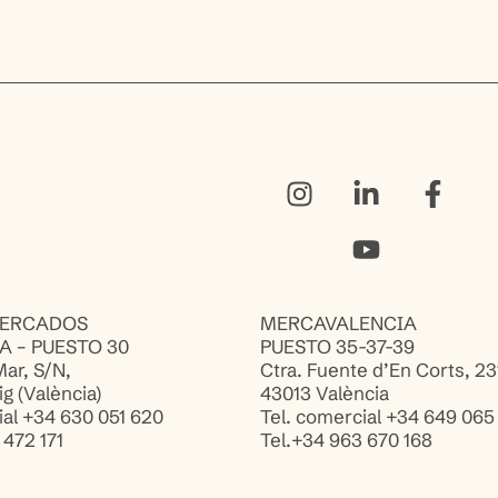
MERCADOS
MERCAVALENCIA
 – PUESTO 30
PUESTO 35-37-39
Mar, S/N,
Ctra. Fuente d’En Corts, 23
g (València)
43013 València
ial +34 630 051 620
Tel. comercial +34 649 065
 472 171
Tel.+34 963 670 168