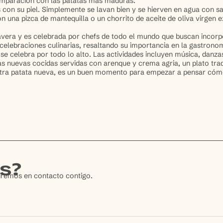
comparación con las patatas más maduras.
on su piel. Simplemente se lavan bien y se hierven en agua con sal 
una pizca de mantequilla o un chorrito de aceite de oliva virgen e
mavera y es celebrada por chefs de todo el mundo que buscan incor
 celebraciones culinarias, resaltando su importancia en la gastrono
a se celebra por todo lo alto. Las actividades incluyen música, danza
atas nuevas cocidas servidas con arenque y crema agria, un plato tra
ra patata nueva, es un buen momento para empezar a pensar cómo in
s?
dremos en contacto contigo.