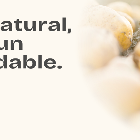
atural,
un
dable.