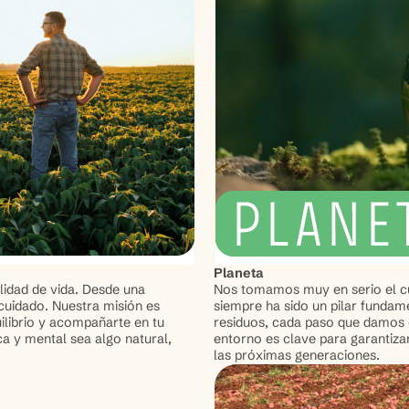
Planeta
alidad de vida. Desde una
Nos tomamos muy en serio el cu
cuidado. Nuestra misión es
siempre ha sido un pilar fundam
uilibrio y acompañarte en tu
residuos, cada paso que damos e
ica y mental sea algo natural,
entorno es clave para garantiza
las próximas generaciones.